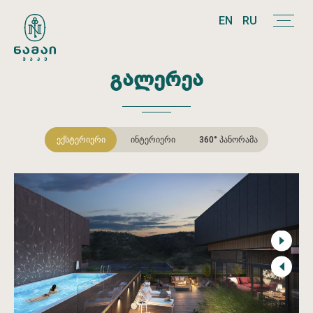
EN
RU
ᲒᲐᲚᲔᲠᲔᲐ
ᲔᲥᲡᲢᲔᲠᲘᲔᲠᲘ
ᲘᲜᲢᲔᲠᲘᲔᲠᲘ
360° ᲞᲐᲜᲝᲠᲐᲛᲐ